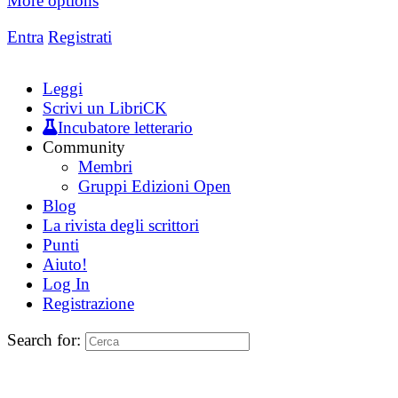
More options
Entra
Registrati
Leggi
Scrivi un LibriCK
Incubatore letterario
Community
Membri
Gruppi Edizioni Open
Blog
La rivista degli scrittori
Punti
Aiuto!
Log In
Registrazione
Search for: