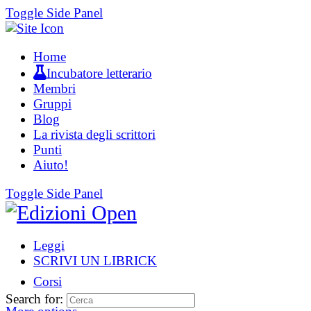
Toggle Side Panel
Home
Incubatore letterario
Membri
Gruppi
Blog
La rivista degli scrittori
Punti
Aiuto!
Toggle Side Panel
Leggi
SCRIVI UN LIBRICK
Corsi
Search for: