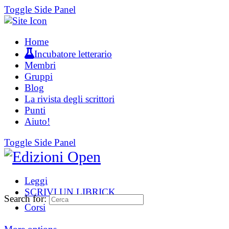
Toggle Side Panel
Home
Incubatore letterario
Membri
Gruppi
Blog
La rivista degli scrittori
Punti
Aiuto!
Toggle Side Panel
Leggi
SCRIVI UN LIBRICK
Search for:
Corsi