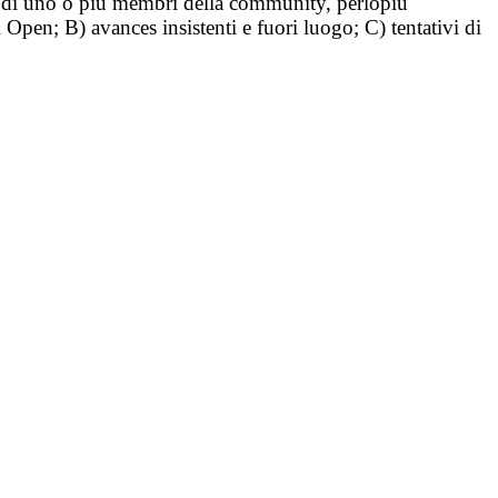
tà di uno o più membri della community, perlopiù
i Open; B) avances insistenti e fuori luogo; C) tentativi di