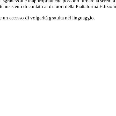
i sgradevoli e inappropriati che possono turbare la sereni
 insistenti di contatti al di fuori della Piattaforma Edizion
e un eccesso di volgarità gratuita nel linguaggio.