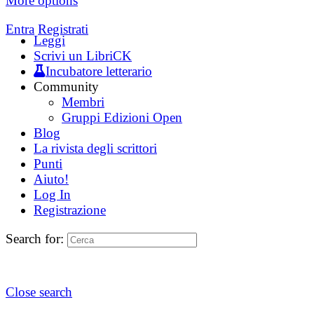
More options
Entra
Registrati
Leggi
Scrivi un LibriCK
Incubatore letterario
Community
Membri
Gruppi Edizioni Open
Blog
La rivista degli scrittori
Punti
Aiuto!
Log In
Registrazione
Search for:
Close search