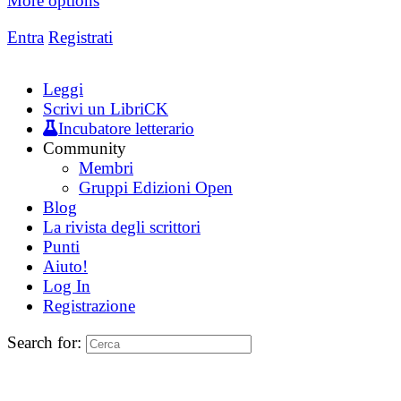
More options
Entra
Registrati
Leggi
Scrivi un LibriCK
Incubatore letterario
Community
Membri
Gruppi Edizioni Open
Blog
La rivista degli scrittori
Punti
Aiuto!
Log In
Registrazione
Search for: