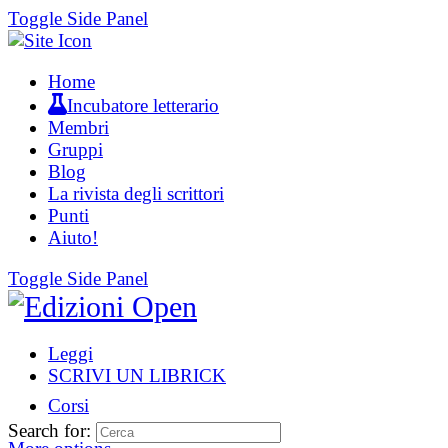
Toggle Side Panel
Home
Incubatore letterario
Membri
Gruppi
Blog
La rivista degli scrittori
Punti
Aiuto!
Toggle Side Panel
Leggi
SCRIVI UN LIBRICK
Corsi
Search for: