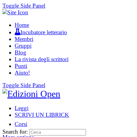
Toggle Side Panel
Home
Incubatore letterario
Membri
Gruppi
Blog
La rivista degli scrittori
Punti
Aiuto!
Toggle Side Panel
Leggi
SCRIVI UN LIBRICK
Corsi
Search for: