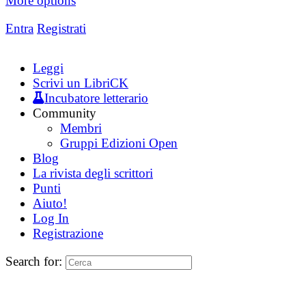
More options
Entra
Registrati
Leggi
Scrivi un LibriCK
Incubatore letterario
Community
Membri
Gruppi Edizioni Open
Blog
La rivista degli scrittori
Punti
Aiuto!
Log In
Registrazione
Search for: