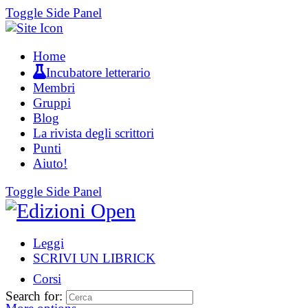
Toggle Side Panel
Home
Incubatore letterario
Membri
Gruppi
Blog
La rivista degli scrittori
Punti
Aiuto!
Toggle Side Panel
Leggi
SCRIVI UN LIBRICK
Corsi
Search for: