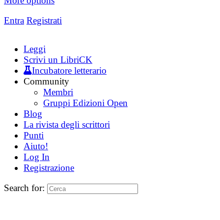
More options
Entra
Registrati
Leggi
Scrivi un LibriCK
Incubatore letterario
Community
Membri
Gruppi Edizioni Open
Blog
La rivista degli scrittori
Punti
Aiuto!
Log In
Registrazione
Search for: