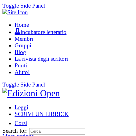
Toggle Side Panel
Home
Incubatore letterario
Membri
Gruppi
Blog
La rivista degli scrittori
Punti
Aiuto!
Toggle Side Panel
Leggi
SCRIVI UN LIBRICK
Corsi
Search for: