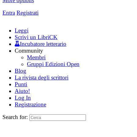
More options
Entra
Registrati
Leggi
Scrivi un LibriCK
Incubatore letterario
Community
Membri
Gruppi Edizioni Open
Blog
La rivista degli scrittori
Punti
Aiuto!
Log In
Registrazione
Search for: