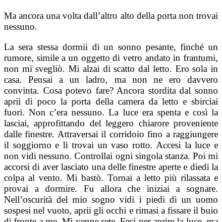
Ma ancora una volta dall’altro alto della porta non trovai
nessuno.
La sera stessa dormii di un sonno pesante, finché un
rumore, simile a un oggetto di vetro andato in frantumi,
non mi svegliò. Mi alzai di scatto dal letto. Ero sola in
casa. Pensai a un ladro, ma non ne ero davvero
convinta. Cosa potevo fare? Ancora stordita dal sonno
aprii di poco la porta della camera da letto e sbirciai
fuori. Non c’era nessuno. La luce era spenta e così la
lasciai, approfittando del leggero chiarore proveniente
dalle finestre. Attraversai il corridoio fino a raggiungere
il soggiorno e lì trovai un vaso rotto. Accesi la luce e
non vidi nessuno. Controllai ogni singola stanza. Poi mi
accorsi di aver lasciato una delle finestre aperte e diedi la
colpa al vento. Mi bastò. Tornai a letto più rilassata e
provai a dormire. Fu allora che iniziai a sognare.
Nell’oscurità del mio sogno vidi i piedi di un uomo
sospesi nel vuoto, aprii gli occhi e rimasi a fissare il buio
di fronte a me. Mi venne sete. Feci per aprire la luce, ma