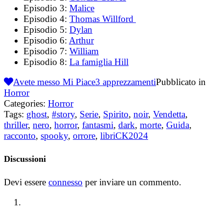
Episodio 3:
Malice
Episodio 4:
Thomas Willford
Episodio 5:
Dylan
Episodio 6:
Arthur
Episodio 7:
William
Episodio 8:
La famiglia Hill
Avete messo Mi Piace
3
apprezzamenti
Pubblicato in
Horror
Categories:
Horror
Tags:
ghost
,
#story
,
Serie
,
Spirito
,
noir
,
Vendetta
,
thriller
,
nero
,
horror
,
fantasmi
,
dark
,
morte
,
Guida
,
racconto
,
spooky
,
orrore
,
libriCK2024
Discussioni
Devi essere
connesso
per inviare un commento.