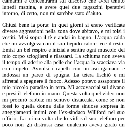
calmarmi e concentrarmi sul discorso che avrei tenuto
lunedì mattina, e avere quei due ragazzini iperattivi
intorno, di certo, non mi sarebbe stato d’aiuto.
Chiusi bene la porta: in quei giorni si erano verificate
diverse aggressioni nella zona dove abitavo, e mi tolsi i
vestiti. Misi sopra il tè e andai in bagno. L’acqua calda
che mi avvolgeva con il suo tiepido calore fece il resto.
Emisi un bel respiro e iniziai a sentire ogni muscolo del
mio corpo sciogliersi e rilassarsi. La schiuma non aveva
il tempo di aderire alla pelle che l’acqua la scacciava via
con impeto. Avvolsi i capelli con un asciugamano e
indossai un pareo di spugna. La teiera fischiò e mi
affrettai a spegnere il fuoco. Adesso potevo assaporare il
mio piccolo paradiso in terra. Mi accovacciai sul divano
e presi il telefono in mano. Questa volta quel video non
mi procurò rabbia: mi sentivo distaccata, come se non
fossi io quella donna dalle forme sinuose sorpresa in
atteggiamenti intimi con l’ex-sindaco Willford nel suo
ufficio. La prima volta che lo vidi sul suo telefono per
poco non gli distrussi casa: qualcuno aveva girato un