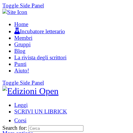
Toggle Side Panel
Home
Incubatore letterario
Membri
Gruppi
Blog
La rivista degli scrittori
Punti
Aiuto!
Toggle Side Panel
Leggi
SCRIVI UN LIBRICK
Corsi
Search for: