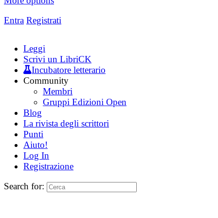
More options
Entra
Registrati
Leggi
Scrivi un LibriCK
Incubatore letterario
Community
Membri
Gruppi Edizioni Open
Blog
La rivista degli scrittori
Punti
Aiuto!
Log In
Registrazione
Search for: