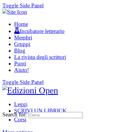
Toggle Side Panel
Home
Incubatore letterario
Membri
Gruppi
Blog
La rivista degli scrittori
Punti
Aiuto!
Toggle Side Panel
Leggi
SCRIVI UN LIBRICK
Search for:
Corsi