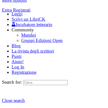
More options
Entra
Registrati
Leggi
Scrivi un LibriCK
Incubatore letterario
Community
Membri
Gruppi Edizioni Open
Blog
La rivista degli scrittori
Punti
Aiuto!
Log In
Registrazione
Search for:
Close search