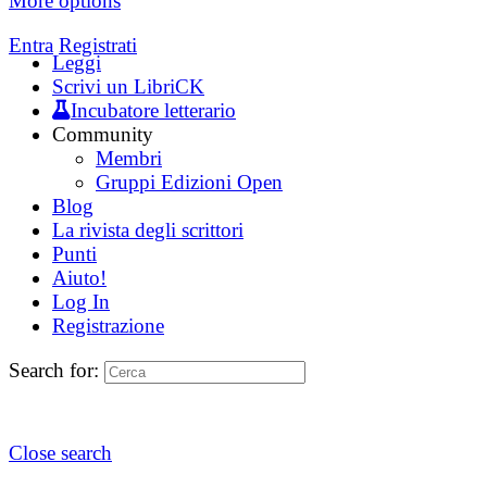
More options
Entra
Registrati
Leggi
Scrivi un LibriCK
Incubatore letterario
Community
Membri
Gruppi Edizioni Open
Blog
La rivista degli scrittori
Punti
Aiuto!
Log In
Registrazione
Search for:
Close search