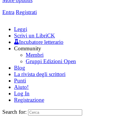
More options
Entra
Registrati
Leggi
Scrivi un LibriCK
Incubatore letterario
Community
Membri
Gruppi Edizioni Open
Blog
La rivista degli scrittori
Punti
Aiuto!
Log In
Registrazione
Search for: