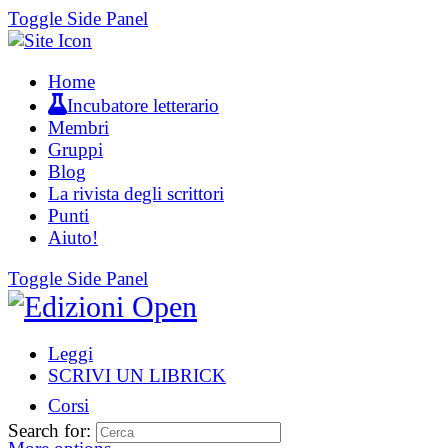
Toggle Side Panel
Home
Incubatore letterario
Membri
Gruppi
Blog
La rivista degli scrittori
Punti
Aiuto!
Toggle Side Panel
Leggi
SCRIVI UN LIBRICK
Corsi
Search for: