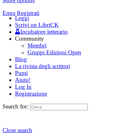
More options
Entra
Registrati
Leggi
Scrivi un LibriCK
Incubatore letterario
Community
Membri
Gruppi Edizioni Open
Blog
La rivista degli scrittori
Punti
Aiuto!
Log In
Registrazione
Search for:
Close search