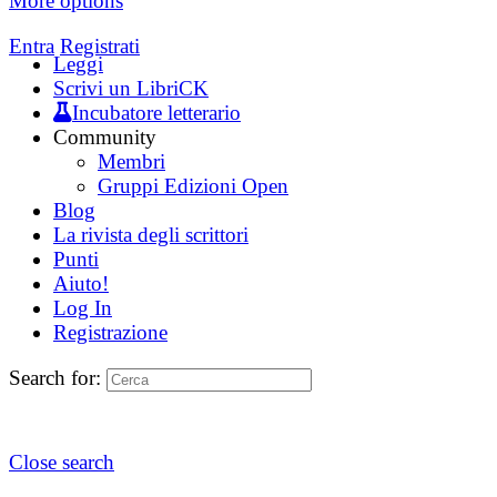
More options
Entra
Registrati
Leggi
Scrivi un LibriCK
Incubatore letterario
Community
Membri
Gruppi Edizioni Open
Blog
La rivista degli scrittori
Punti
Aiuto!
Log In
Registrazione
Search for:
Close search