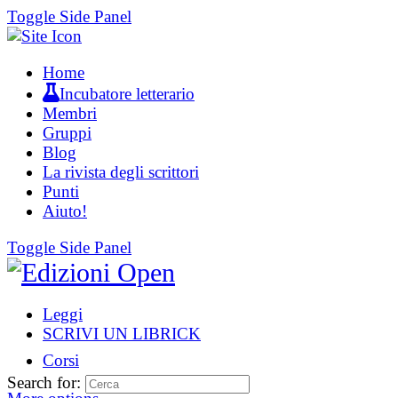
Toggle Side Panel
Home
Incubatore letterario
Membri
Gruppi
Blog
La rivista degli scrittori
Punti
Aiuto!
Toggle Side Panel
Leggi
SCRIVI UN LIBRICK
Corsi
Search for: