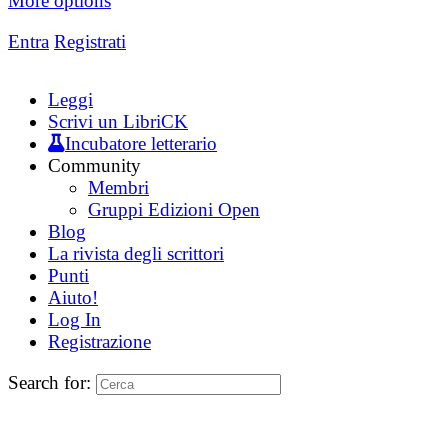
More options
Entra
Registrati
Leggi
Scrivi un LibriCK
Incubatore letterario
Community
Membri
Gruppi Edizioni Open
Blog
La rivista degli scrittori
Punti
Aiuto!
Log In
Registrazione
Search for: