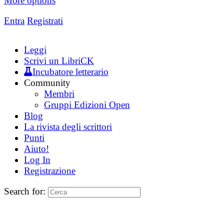
More options
Entra
Registrati
Leggi
Scrivi un LibriCK
Incubatore letterario
Community
Membri
Gruppi Edizioni Open
Blog
La rivista degli scrittori
Punti
Aiuto!
Log In
Registrazione
Search for: