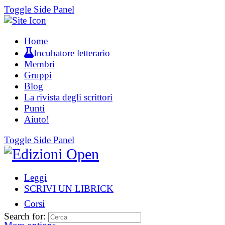
Toggle Side Panel
Home
Incubatore letterario
Membri
Gruppi
Blog
La rivista degli scrittori
Punti
Aiuto!
Toggle Side Panel
Leggi
SCRIVI UN LIBRICK
Corsi
Search for: