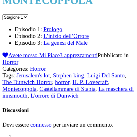
MONTECOPPOLA
Episodio 1:
Prologo
Episodio 2:
L’inizio dell’Orrore
Episodio 3:
La genesi del Male
Avete messo Mi Piace
3
apprezzamenti
Pubblicato in
Horror
Categories:
Horror
Tags:
Jerusalem's lot
,
Stephen king
,
Luigi Del Santo
,
The Dunwich Horror
,
horror
,
H. P. Lovecraft
,
Montecoppola
,
Castellammare di Stabia
,
La maschera di
innsmouth
,
L'orrore di Dunwich
Discussioni
Devi essere
connesso
per inviare un commento.