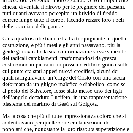
in accordo: volgendo il loro sguardo verso l’imponente
chiesa, diventata il ritrovo per le preghiere dei paesani,
tutti quanti avevano percepito un brivido di freddo
correre lungo tutto il corpo, facendo rizzare loro i peli
delle braccia e delle gambe.
C’era qualcosa di strano ed a tratti ripugnante in quella
costruzione, e più i mesi e gli anni passavano, più la
gente giurava che la sua conformazione stesse subendo
dei radicali cambiamenti, trasformandosi da grezza
costruzione in pietra in un possente edificio gotico sulle
cui punte era stati appesi nuovi crocifissi, alcuni dei
quali raffiguravano un’effige del Cristo con una faccia
deformata da un ghigno malefico e diabolico, come se,
al posto del Salvatore, fosse stato messo uno dei figli
dell’angelo decaduto Lucifero, in una rappresentazione
blasfema del martirio di Gesù sul Golgota.
Ma la cosa che più di tutte impressionava coloro che si
addentravano per quelle zone era la reazione dei
popolani che, nonostante la loro risaputa superstizione e