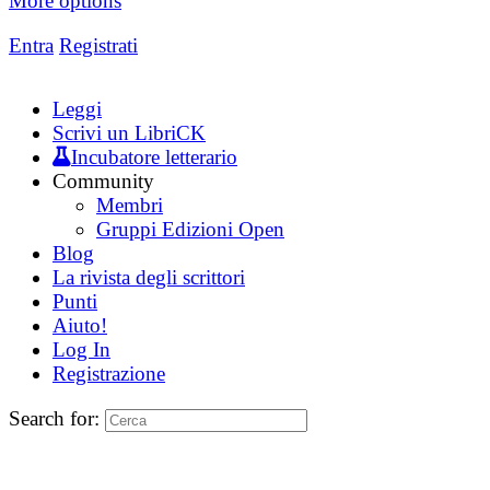
More options
Entra
Registrati
Leggi
Scrivi un LibriCK
Incubatore letterario
Community
Membri
Gruppi Edizioni Open
Blog
La rivista degli scrittori
Punti
Aiuto!
Log In
Registrazione
Search for: