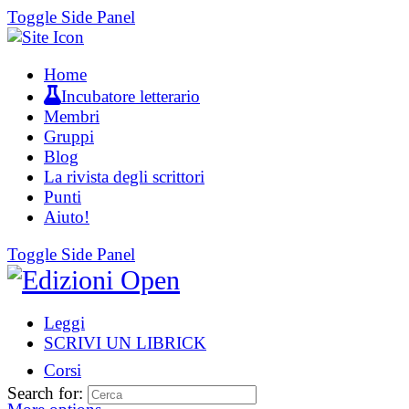
Toggle Side Panel
Home
Incubatore letterario
Membri
Gruppi
Blog
La rivista degli scrittori
Punti
Aiuto!
Toggle Side Panel
Leggi
SCRIVI UN LIBRICK
Corsi
Search for: