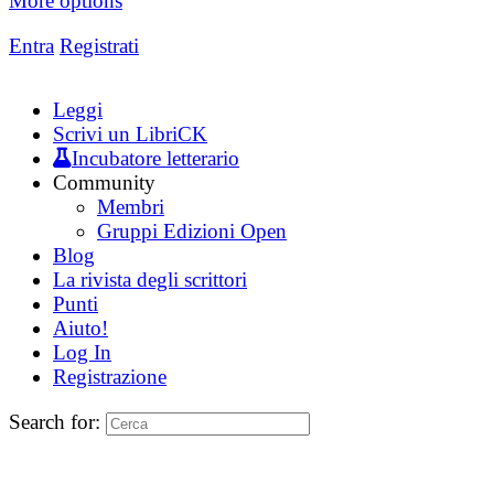
More options
Entra
Registrati
Leggi
Scrivi un LibriCK
Incubatore letterario
Community
Membri
Gruppi Edizioni Open
Blog
La rivista degli scrittori
Punti
Aiuto!
Log In
Registrazione
Search for: