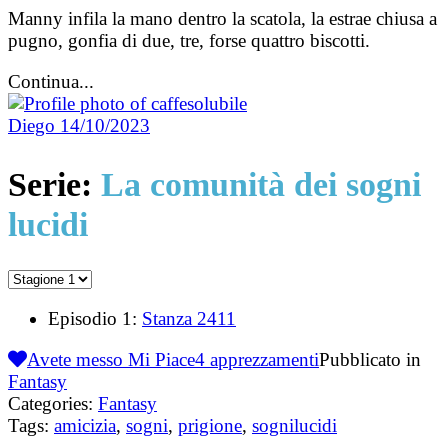
Manny infila la mano dentro la scatola, la estrae chiusa a
pugno, gonfia di due, tre, forse quattro biscotti.
Continua...
Diego
14/10/2023
Serie:
La comunità dei sogni
lucidi
Episodio 1:
Stanza 2411
Avete messo Mi Piace
4
apprezzamenti
Pubblicato in
Fantasy
Categories:
Fantasy
Tags:
amicizia
,
sogni
,
prigione
,
sognilucidi