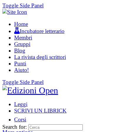
Toggle Side Panel
Home
Incubatore letterario
Membri
Gruppi
Blog
La rivista degli scrittori
Punti
Aiuto!
Toggle Side Panel
Leggi
SCRIVI UN LIBRICK
Corsi
Search for: