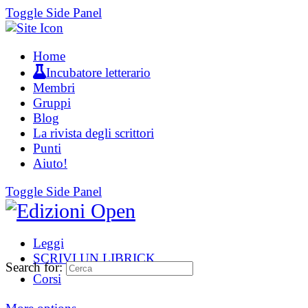
Toggle Side Panel
Home
Incubatore letterario
Membri
Gruppi
Blog
La rivista degli scrittori
Punti
Aiuto!
Toggle Side Panel
Leggi
SCRIVI UN LIBRICK
Search for:
Corsi