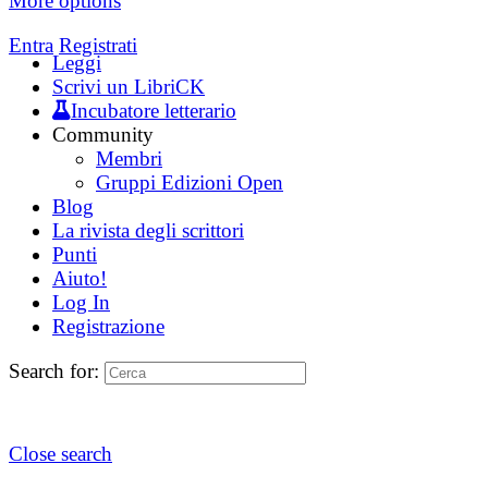
More options
Entra
Registrati
Leggi
Scrivi un LibriCK
Incubatore letterario
Community
Membri
Gruppi Edizioni Open
Blog
La rivista degli scrittori
Punti
Aiuto!
Log In
Registrazione
Search for:
Close search