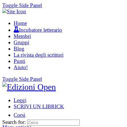
Toggle Side Panel
Home
Incubatore letterario
Membri
Gruppi
Blog
La rivista degli scrittori
Punti
Aiuto!
Toggle Side Panel
Leggi
SCRIVI UN LIBRICK
Corsi
Search for: