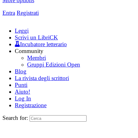
More options
Entra
Registrati
Leggi
Scrivi un LibriCK
Incubatore letterario
Community
Membri
Gruppi Edizioni Open
Blog
La rivista degli scrittori
Punti
Aiuto!
Log In
Registrazione
Search for: