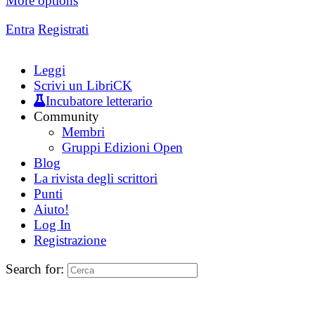
More options
Entra
Registrati
Leggi
Scrivi un LibriCK
Incubatore letterario
Community
Membri
Gruppi Edizioni Open
Blog
La rivista degli scrittori
Punti
Aiuto!
Log In
Registrazione
Search for: