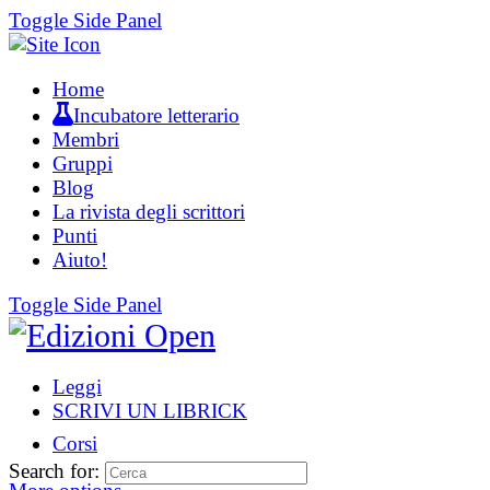
Toggle Side Panel
Home
Incubatore letterario
Membri
Gruppi
Blog
La rivista degli scrittori
Punti
Aiuto!
Toggle Side Panel
Leggi
SCRIVI UN LIBRICK
Corsi
Search for: