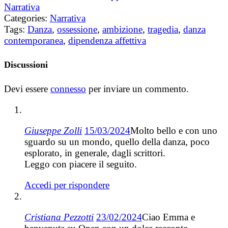
Narrativa
Categories:
Narrativa
Tags:
Danza
,
ossessione
,
ambizione
,
tragedia
,
danza
contemporanea
,
dipendenza affettiva
Discussioni
Devi essere
connesso
per inviare un commento.
Giuseppe Zolli
15/03/2024
Molto bello e con uno
sguardo su un mondo, quello della danza, poco
esplorato, in generale, dagli scrittori.
Leggo con piacere il seguito.
Accedi per rispondere
Cristiana Pezzotti
23/02/2024
Ciao Emma e