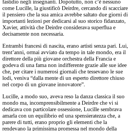
fastidio negli insegnanti. Dopotutto, non c’è nessuno
come Lucille, la giustificò Deirdre, cercando di scacciare
il pensiero che la sua amica avrebbe saltato due giorni di
importanti lezioni per dedicarsi al suo storico fidanzato,
Xavier, attività che Deirdre considerava superflua e
decisamente non necessaria.
Entrambi francesi di nascita, erano artisti senza pari. Lui,
trent’anni, ormai avviato da tempo in tale mondo, era il
direttore della più giovane orchestra della Francia e
godeva di una fama non indifferente grazie alle sue idee
che, per citare i numerosi giornali che tessevano le sue
lodi, veniva “dalla mente di un esperto direttore chiuso
nel corpo di un giovane innovatore”.
Lucille, a modo suo, aveva reso la danza classica il suo
mondo ma, incomprensibilmente a Deirdre che vi si
dedicava con particolare ossessione, Lucille sembrava
amarla con un equilibrio ed una spensieratezza che, a
parere di tutti, erano proprio gli elementi che la
rendevano la primissima promessa nel mondo della