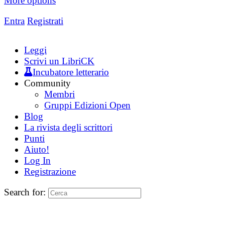
More options
Entra
Registrati
Leggi
Scrivi un LibriCK
Incubatore letterario
Community
Membri
Gruppi Edizioni Open
Blog
La rivista degli scrittori
Punti
Aiuto!
Log In
Registrazione
Search for: