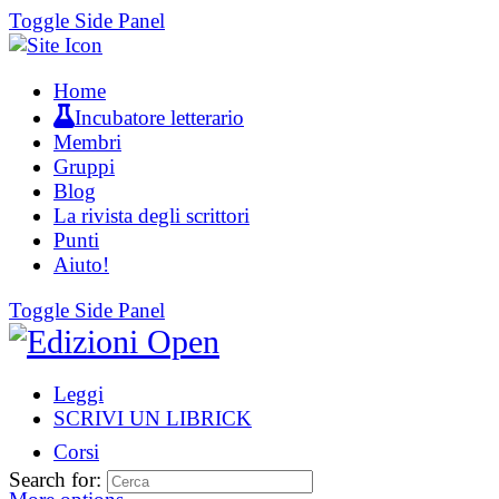
Toggle Side Panel
Home
Incubatore letterario
Membri
Gruppi
Blog
La rivista degli scrittori
Punti
Aiuto!
Toggle Side Panel
Leggi
SCRIVI UN LIBRICK
Corsi
Search for: