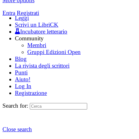
More options
Entra
Registrati
Leggi
Scrivi un LibriCK
Incubatore letterario
Community
Membri
Gruppi Edizioni Open
Blog
La rivista degli scrittori
Punti
Aiuto!
Log In
Registrazione
Search for:
Close search