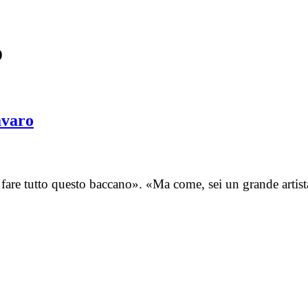
o
avaro
n fare tutto questo baccano». «Ma come, sei un grande art