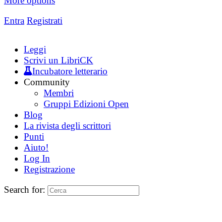
More options
Entra
Registrati
Leggi
Scrivi un LibriCK
Incubatore letterario
Community
Membri
Gruppi Edizioni Open
Blog
La rivista degli scrittori
Punti
Aiuto!
Log In
Registrazione
Search for: