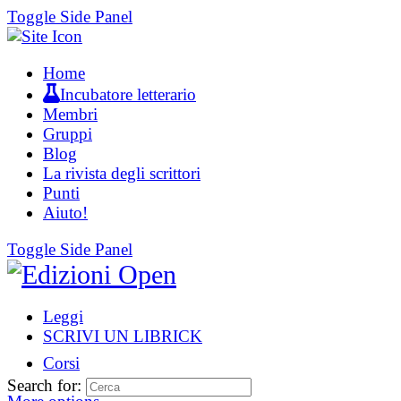
Toggle Side Panel
Home
Incubatore letterario
Membri
Gruppi
Blog
La rivista degli scrittori
Punti
Aiuto!
Toggle Side Panel
Leggi
SCRIVI UN LIBRICK
Corsi
Search for: