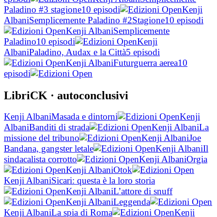
Paladino #3 stagione
10 episodi
Kenji
Albani
Semplicemente Paladino #2Stagione
10 episodi
Kenji Albani
Semplicemente
Paladino
10 episodi
Kenji
Albani
Paladino, Audax e la Città
5 episodi
Kenji Albani
Futurguerra aerea
10
episodi
LibriCK
· autoconclusivi
Kenji Albani
Masada e dintorni
Kenji
Albani
Banditi di strada
Kenji Albani
La
missione del tribuno
Kenji Albani
Joe
Bandana, gangster letale
Kenji Albani
Il
sindacalista corrotto
Kenji Albani
Orgia
Kenji Albani
Otok
Kenji Albani
Sicari: questa è la loro storia
Kenji Albani
L’attore di snuff
Kenji Albani
Leggenda
Kenji Albani
La spia di Roma
Kenji