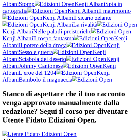
Albani
Stomp
Kenji Albani
Spia in
cartografia
Kenji Albani
Il matrimonio
Kenji Albani
Il sicario zelante
Kenji Albani
La rivalità
Kenji Albani
Nelle paludi preistoriche
Kenji Albani
Il rospo fantasma
Kenji
Albani
Il potere della droga
Kenji
Albani
Sesso e guerra
Kenji
Albani
Sciabola del deserto
Kenji
Albani
Johnny Cantonese
Kenji
Albani
L’eroe del 1204
Kenji
Albani
Bambolo il magnaccia
Stanco di aspettare che il tuo racconto
venga approvato manualmente dalla
redazione? Segui il corso per diventare
Utente Fidato Edizioni Open.