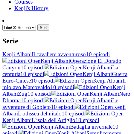
Courses
Kenji's History
Sort
Serie
Kenji Albani
Il cavaliere avventuroso
10 episodi
Kenji Albani
Operazione El Dorado
Canyon
10 episodi
Kenji Albani
La
centuria
10 episodi
Kenji Albani
Guerra
Euro-Cinese
10 episodi
Kenji Albani
Il
mio avo Marcovaldo
10 episodi
Kenji
Albani
Zug
10 episodi
Kenji Albani
Nero
Dharma
10 episodi
Kenji Albani
Le
avventure di Gobleto
10 episodi
Kenji
Albani
L'odissea del nitalo
10 episodi
Kenji Albani
L'isola dell'Artiglio
10 episodi
Kenji Albani
Battaglia invernale
10
episodi
Kenji Albani
Semplicemente