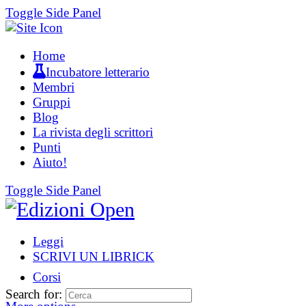
Toggle Side Panel
Home
Incubatore letterario
Membri
Gruppi
Blog
La rivista degli scrittori
Punti
Aiuto!
Toggle Side Panel
Leggi
SCRIVI UN LIBRICK
Corsi
Search for: