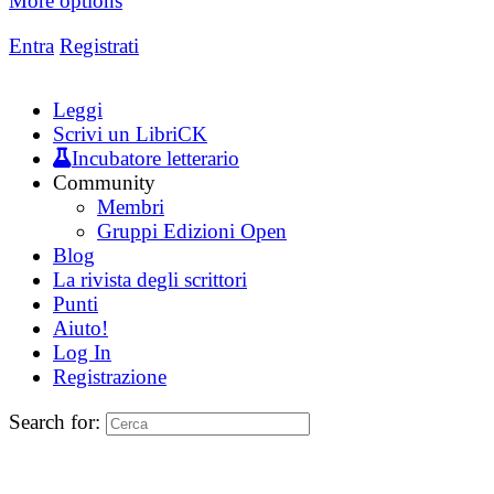
More options
Entra
Registrati
Leggi
Scrivi un LibriCK
Incubatore letterario
Community
Membri
Gruppi Edizioni Open
Blog
La rivista degli scrittori
Punti
Aiuto!
Log In
Registrazione
Search for: