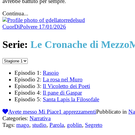
avrebbe battuto per sempre.
Continua...
CuorDiPolvere
17/01/2026
Serie:
Le Cronache di Mezzo
Episodio 1:
Rasoio
Episodio 2:
La rosa nel Muro
Episodio 3:
Il Vicoletto dei Poeti
Episodio 4:
Il pane di Gaspar
Episodio 5:
Santa Lapis la Filosofale
Avete messo Mi Piace
1
apprezzamenti
Pubblicato in
Na
Categories:
Narrativa
Tags:
mago
,
studio
,
Parola
,
goblin
,
Segreto