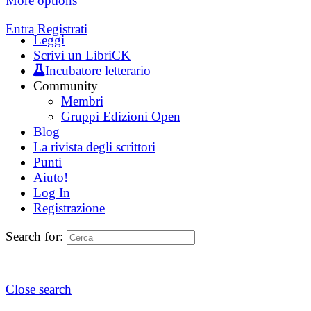
More options
Entra
Registrati
Leggi
Scrivi un LibriCK
Incubatore letterario
Community
Membri
Gruppi Edizioni Open
Blog
La rivista degli scrittori
Punti
Aiuto!
Log In
Registrazione
Search for:
Close search