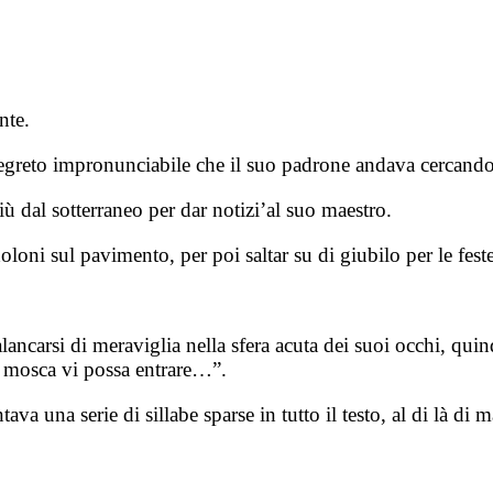
nte.
 segreto impronunciabile che il suo padrone andava cercand
giù dal sotterraneo per dar notizi’al suo maestro.
loni sul pavimento, per poi saltar su di giubilo per le fest
lancarsi di meraviglia nella sfera acuta dei suoi occhi, qui
a mosca vi possa entrare…”.
 una serie di sillabe sparse in tutto il testo, al di là di ma