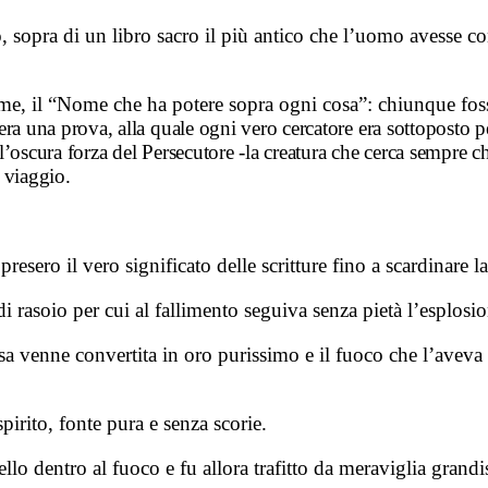
 sopra di un libro sacro il più antico che l’uomo avesse con
ome, il “Nome che ha potere sopra ogni cosa”: chiunque foss
era una prova, alla quale ogni vero cercatore era sottoposto p
’oscura forza del Persecutore -la creatura che cerca sempre chi
l viaggio.
esero il vero significato delle scritture fino a scardinare l
i rasoio per cui al fallimento seguiva senza pietà l’esplosi
ssa venne convertita in oro purissimo e il fuoco che l’avev
irito, fonte pura e senza scorie.
ello dentro al fuoco e fu allora trafitto da meraviglia gra