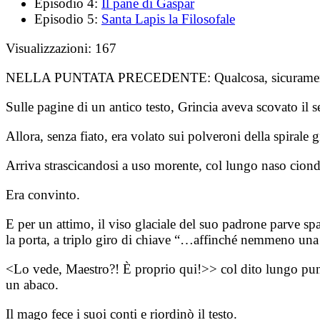
Episodio 4:
Il pane di Gaspar
Episodio 5:
Santa Lapis la Filosofale
Visualizzazioni:
167
NELLA PUNTATA PRECEDENTE:
Qualcosa, sicurame
Sulle pagine di un antico testo, Grincia aveva scovato il
Allora, senza fiato, era volato sui polveroni della spirale 
Arriva strascicandosi a uso morente, col lungo naso ciondo
Era convinto.
E per un attimo, il viso glaciale del suo padrone parve spa
la porta, a triplo giro di chiave “…affinché nemmeno un
<Lo vede, Maestro?! È proprio qui!>> col dito lungo puntava
un abaco.
Il mago fece i suoi conti e riordinò il testo.