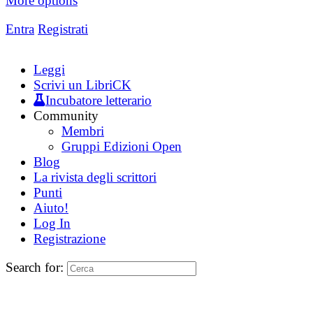
More options
Entra
Registrati
Leggi
Scrivi un LibriCK
Incubatore letterario
Community
Membri
Gruppi Edizioni Open
Blog
La rivista degli scrittori
Punti
Aiuto!
Log In
Registrazione
Search for: