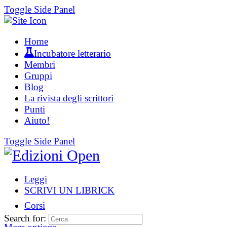
Toggle Side Panel
Home
Incubatore letterario
Membri
Gruppi
Blog
La rivista degli scrittori
Punti
Aiuto!
Toggle Side Panel
Leggi
SCRIVI UN LIBRICK
Corsi
Search for: