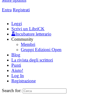
More options
Entra
Registrati
Leggi
Scrivi un LibriCK
Incubatore letterario
Community
Membri
Gruppi Edizioni Open
Blog
La rivista degli scrittori
Punti
Aiuto!
Log In
Registrazione
Search for: