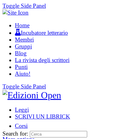
Toggle Side Panel
Home
Incubatore letterario
Membri
Gruppi
Blog
La rivista degli scrittori
Punti
Aiuto!
Toggle Side Panel
Leggi
SCRIVI UN LIBRICK
Corsi
Search for: