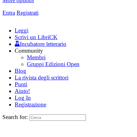
More options
Entra
Registrati
Leggi
Scrivi un LibriCK
Incubatore letterario
Community
Membri
Gruppi Edizioni Open
Blog
La rivista degli scrittori
Punti
Aiuto!
Log In
Registrazione
Search for: