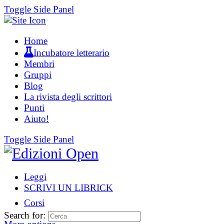
Toggle Side Panel
Home
Incubatore letterario
Membri
Gruppi
Blog
La rivista degli scrittori
Punti
Aiuto!
Toggle Side Panel
Leggi
SCRIVI UN LIBRICK
Corsi
Search for: