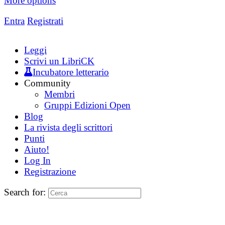
More options
Entra
Registrati
Leggi
Scrivi un LibriCK
Incubatore letterario
Community
Membri
Gruppi Edizioni Open
Blog
La rivista degli scrittori
Punti
Aiuto!
Log In
Registrazione
Search for: