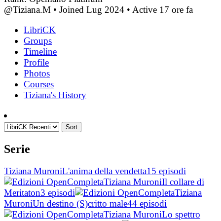
@Tiziana.M
•
Joined Lug 2024
•
Active 17 ore fa
LibriCK
Groups
Timeline
Profile
Photos
Courses
Tiziana's History
Sort
Serie
Tiziana Muroni
L'anima della vendetta
15 episodi
Completa
Tiziana Muroni
Il collare di
Meritaton
3 episodi
Completa
Tiziana
Muroni
Un destino (S)critto male
44 episodi
Completa
Tiziana Muroni
Lo spettro