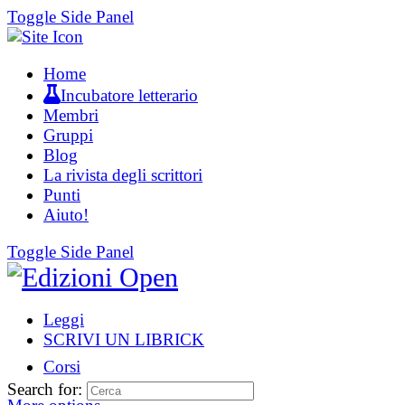
Toggle Side Panel
Home
Incubatore letterario
Membri
Gruppi
Blog
La rivista degli scrittori
Punti
Aiuto!
Toggle Side Panel
Leggi
SCRIVI UN LIBRICK
Corsi
Search for: