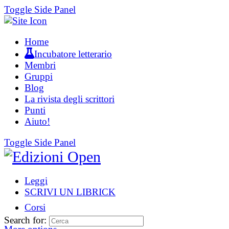
Toggle Side Panel
Home
Incubatore letterario
Membri
Gruppi
Blog
La rivista degli scrittori
Punti
Aiuto!
Toggle Side Panel
Leggi
SCRIVI UN LIBRICK
Corsi
Search for: