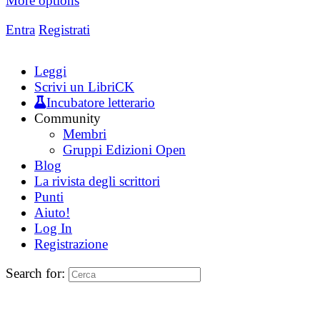
More options
Entra
Registrati
Leggi
Scrivi un LibriCK
Incubatore letterario
Community
Membri
Gruppi Edizioni Open
Blog
La rivista degli scrittori
Punti
Aiuto!
Log In
Registrazione
Search for: