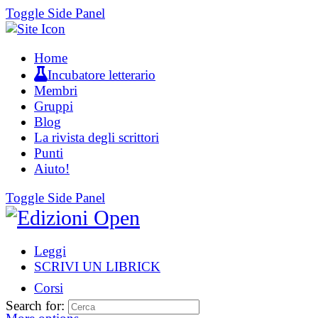
Toggle Side Panel
Home
Incubatore letterario
Membri
Gruppi
Blog
La rivista degli scrittori
Punti
Aiuto!
Toggle Side Panel
Leggi
SCRIVI UN LIBRICK
Corsi
Search for: