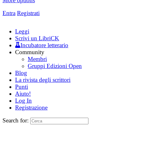
More options
Entra
Registrati
Leggi
Scrivi un LibriCK
Incubatore letterario
Community
Membri
Gruppi Edizioni Open
Blog
La rivista degli scrittori
Punti
Aiuto!
Log In
Registrazione
Search for: