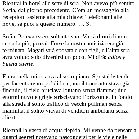
Rientrai in hotel alle sette di sera. Non avevo più sentito
Sofia, dal giorno precedente. C’era un messaggio alla
reception, assieme alla mia chiave: “telefonami alle
nove, se puoi a questo numero …. S.”
Sofia. Poteva essere soltanto suo. Vorrà dirmi di non
cercarla più, pensai. Forse la nostra amicizia era già
terminata. Magari sarà sposata e con figli, e l’altra sera
avrà voluto solo divertirsi un poco. Mi dirà:
adios y
buena suerte
.
Entrai nella mia stanza al sesto piano. Spostai le tende
per far entrare un po’ di luce, ma il tramonto stava già
finendo, il cielo bruciava lontano senza fiamme; due
enormi nuvole grigie strisciavano l’orizzonte. In fondo
alla strada il solito traffico di vecchi pullman senza
marmitta; il solito viavai di venditori ambulanti senza
clienti.
Riempii la vasca di acqua tiepida. Mi venne da pensare a
quanti segreti potevano nascondersi per le vie e nelle