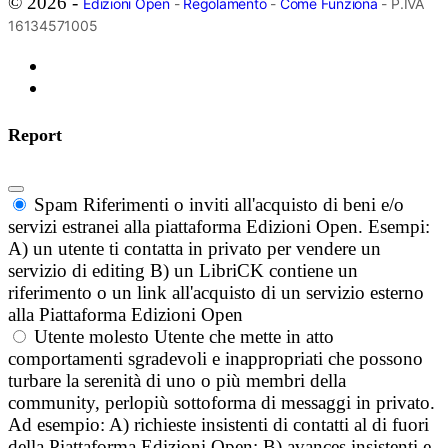
© 2026 -
Edizioni Open
-
Regolamento
-
Come Funziona
- P.IVA
16134571005
Report
Spam
Riferimenti o inviti all'acquisto di beni e/o
servizi estranei alla piattaforma Edizioni Open. Esempi:
A) un utente ti contatta in privato per vendere un
servizio di editing B) un LibriCK contiene un
riferimento o un link all'acquisto di un servizio esterno
alla Piattaforma Edizioni Open
Utente molesto
Utente che mette in atto
comportamenti sgradevoli e inappropriati che possono
turbare la serenità di uno o più membri della
community, perlopiù sottoforma di messaggi in privato.
Ad esempio: A) richieste insistenti di contatti al di fuori
della Piattaforma Edizioni Open; B) avances insistenti e