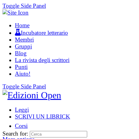
Toggle Side Panel
Home
Incubatore letterario
Membri
Gruppi
Blog
La rivista degli scrittori
Punti
Aiuto!
Toggle Side Panel
Leggi
SCRIVI UN LIBRICK
Corsi
Search for: