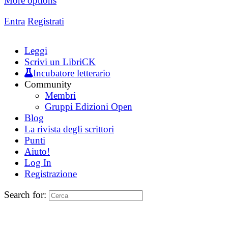
More options
Entra
Registrati
Leggi
Scrivi un LibriCK
Incubatore letterario
Community
Membri
Gruppi Edizioni Open
Blog
La rivista degli scrittori
Punti
Aiuto!
Log In
Registrazione
Search for: