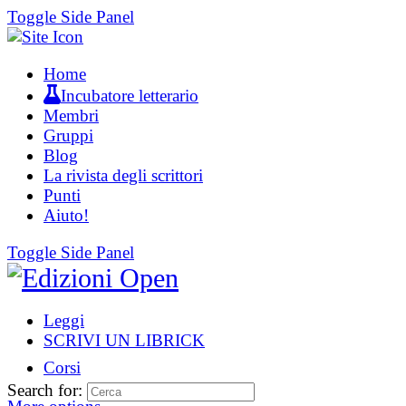
Toggle Side Panel
Home
Incubatore letterario
Membri
Gruppi
Blog
La rivista degli scrittori
Punti
Aiuto!
Toggle Side Panel
Leggi
SCRIVI UN LIBRICK
Corsi
Search for: