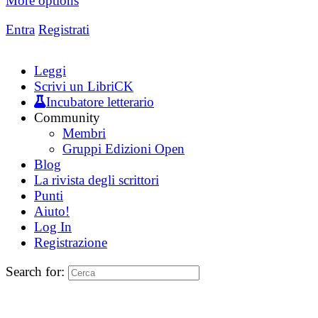
More options
Entra
Registrati
Leggi
Scrivi un LibriCK
Incubatore letterario
Community
Membri
Gruppi Edizioni Open
Blog
La rivista degli scrittori
Punti
Aiuto!
Log In
Registrazione
Search for: