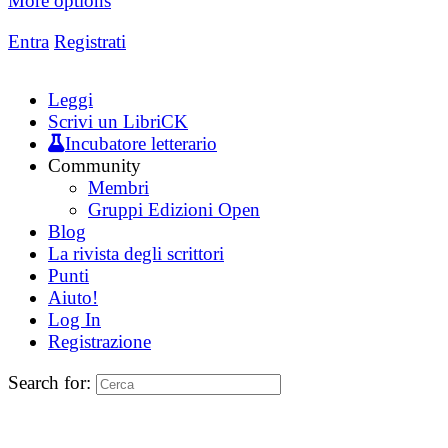
More options
Entra
Registrati
Leggi
Scrivi un LibriCK
Incubatore letterario
Community
Membri
Gruppi Edizioni Open
Blog
La rivista degli scrittori
Punti
Aiuto!
Log In
Registrazione
Search for: