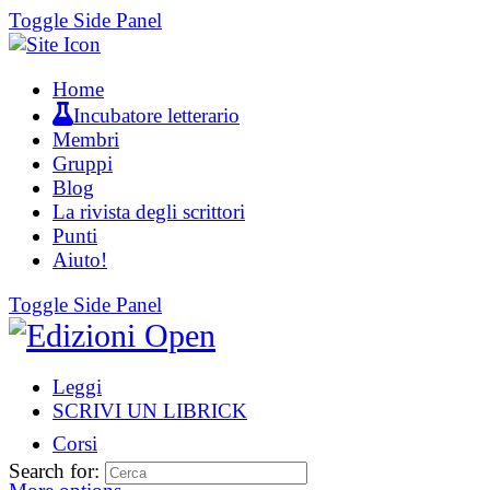
Toggle Side Panel
Home
Incubatore letterario
Membri
Gruppi
Blog
La rivista degli scrittori
Punti
Aiuto!
Toggle Side Panel
Leggi
SCRIVI UN LIBRICK
Corsi
Search for: