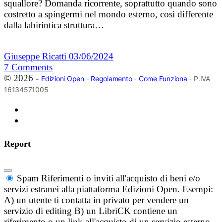
squallore? Domanda ricorrente, soprattutto quando sono
costretto a spingermi nel mondo esterno, così differente
dalla labirintica struttura…
Giuseppe Ricatti
03/06/2024
7
Comments
© 2026 -
Edizioni Open
-
Regolamento
-
Come Funziona
- P.IVA
16134571005
Report
Spam
Riferimenti o inviti all'acquisto di beni e/o
servizi estranei alla piattaforma Edizioni Open. Esempi:
A) un utente ti contatta in privato per vendere un
servizio di editing B) un LibriCK contiene un
riferimento o un link all'acquisto di un servizio esterno