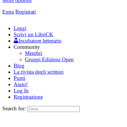
More options
Entra
Registrati
Leggi
Scrivi un LibriCK
Incubatore letterario
Community
Membri
Gruppi Edizioni Open
Blog
La rivista degli scrittori
Punti
Aiuto!
Log In
Registrazione
Search for: