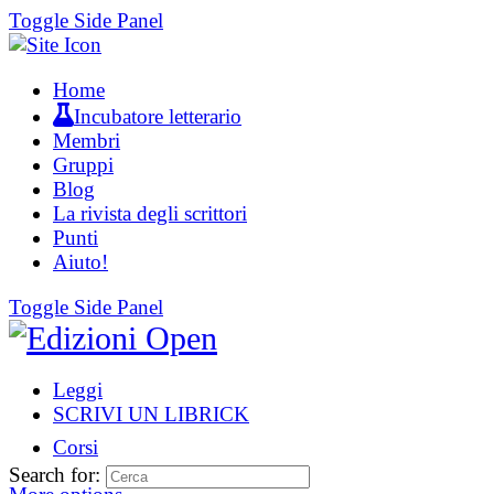
Toggle Side Panel
Home
Incubatore letterario
Membri
Gruppi
Blog
La rivista degli scrittori
Punti
Aiuto!
Toggle Side Panel
Leggi
SCRIVI UN LIBRICK
Corsi
Search for: