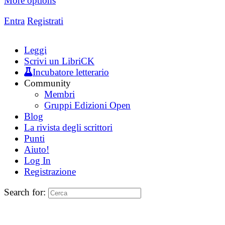
More options
Entra
Registrati
Leggi
Scrivi un LibriCK
Incubatore letterario
Community
Membri
Gruppi Edizioni Open
Blog
La rivista degli scrittori
Punti
Aiuto!
Log In
Registrazione
Search for: