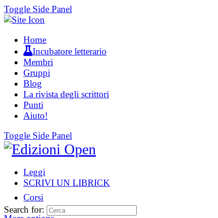
Toggle Side Panel
Home
Incubatore letterario
Membri
Gruppi
Blog
La rivista degli scrittori
Punti
Aiuto!
Toggle Side Panel
Leggi
SCRIVI UN LIBRICK
Corsi
Search for: