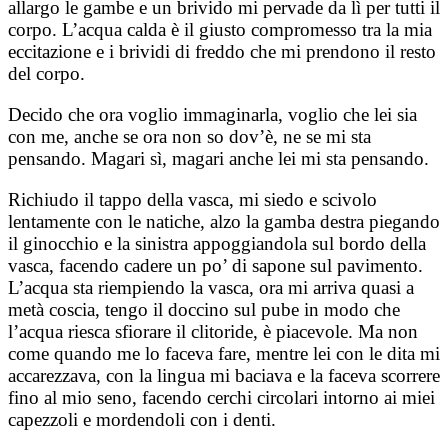
allargo le gambe e un brivido mi pervade da lì per tutti il
corpo. L’acqua calda è il giusto compromesso tra la mia
eccitazione e i brividi di freddo che mi prendono il resto
del corpo.
Decido che ora voglio immaginarla, voglio che lei sia
con me, anche se ora non so dov’è, ne se mi sta
pensando. Magari sì, magari anche lei mi sta pensando.
Richiudo il tappo della vasca, mi siedo e scivolo
lentamente con le natiche, alzo la gamba destra piegando
il ginocchio e la sinistra appoggiandola sul bordo della
vasca, facendo cadere un po’ di sapone sul pavimento.
L’acqua sta riempiendo la vasca, ora mi arriva quasi a
metà coscia, tengo il doccino sul pube in modo che
l’acqua riesca sfiorare il clitoride, è piacevole. Ma non
come quando me lo faceva fare, mentre lei con le dita mi
accarezzava, con la lingua mi baciava e la faceva scorrere
fino al mio seno, facendo cerchi circolari intorno ai miei
capezzoli e mordendoli con i denti.