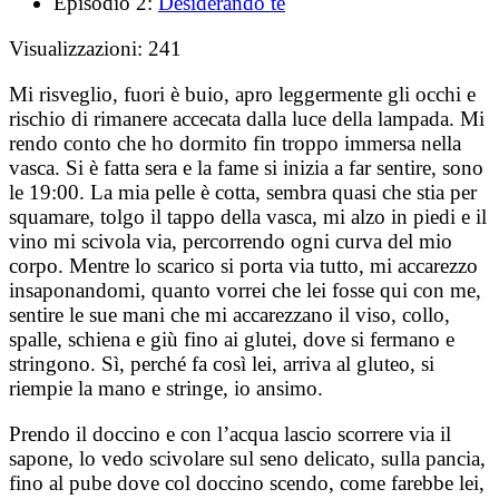
Episodio 2:
Desiderando te
Visualizzazioni:
241
Mi risveglio, fuori è buio, apro leggermente gli occhi e
rischio di rimanere accecata dalla luce della lampada. Mi
rendo conto che ho dormito fin troppo immersa nella
vasca. Si è fatta sera e la fame si inizia a far sentire, sono
le 19:00. La mia pelle è cotta, sembra quasi che stia per
squamare, tolgo il tappo della vasca, mi alzo in piedi e il
vino mi scivola via, percorrendo ogni curva del mio
corpo. Mentre lo scarico si porta via tutto, mi accarezzo
insaponandomi, quanto vorrei che lei fosse qui con me,
sentire le sue mani che mi accarezzano il viso, collo,
spalle, schiena e giù fino ai glutei, dove si fermano e
stringono. Sì, perché fa così lei, arriva al gluteo, si
riempie la mano e stringe, io ansimo.
Prendo il doccino e con l’acqua lascio scorrere via il
sapone, lo vedo scivolare sul seno delicato, sulla pancia,
fino al pube dove col doccino scendo, come farebbe lei,