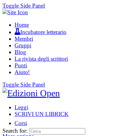
Toggle Side Panel
Home
Incubatore letterario
Membri
Gruppi
Blog
La rivista degli scrittori
Punti
Aiuto!
Toggle Side Panel
Leggi
SCRIVI UN LIBRICK
Corsi
Search for: