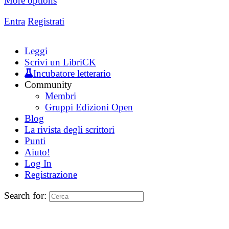
More options
Entra
Registrati
Leggi
Scrivi un LibriCK
Incubatore letterario
Community
Membri
Gruppi Edizioni Open
Blog
La rivista degli scrittori
Punti
Aiuto!
Log In
Registrazione
Search for: