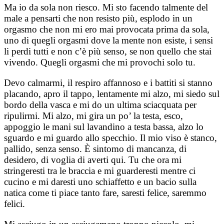
Ma io da sola non riesco. Mi sto facendo talmente del
male a pensarti che non resisto più, esplodo in un
orgasmo che non mi ero mai provocata prima da sola,
uno di quegli orgasmi dove la mente non esiste, i sensi
li perdi tutti e non c’è più senso, se non quello che stai
vivendo. Quegli orgasmi che mi provochi solo tu.
Devo calmarmi, il respiro affannoso e i battiti si stanno
placando, apro il tappo, lentamente mi alzo, mi siedo sul
bordo della vasca e mi do un ultima sciacquata per
ripulirmi. Mi alzo, mi gira un po’ la testa, esco,
appoggio le mani sul lavandino a testa bassa, alzo lo
sguardo e mi guardo allo specchio. Il mio viso è stanco,
pallido, senza senso. È sintomo di mancanza, di
desidero, di voglia di averti qui. Tu che ora mi
stringeresti tra le braccia e mi guarderesti mentre ci
cucino e mi daresti uno schiaffetto e un bacio sulla
natica come ti piace tanto fare, saresti felice, saremmo
felici.