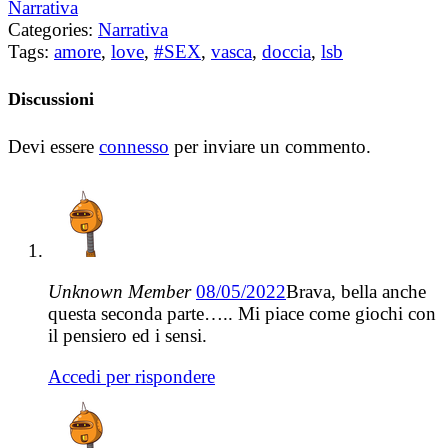
Narrativa
Categories:
Narrativa
Tags:
amore
,
love
,
#SEX
,
vasca
,
doccia
,
lsb
Discussioni
Devi essere
connesso
per inviare un commento.
Unknown Member
08/05/2022
Brava, bella anche
questa seconda parte….. Mi piace come giochi con
il pensiero ed i sensi.
Accedi per rispondere