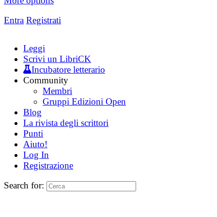
More options
Entra
Registrati
Leggi
Scrivi un LibriCK
Incubatore letterario
Community
Membri
Gruppi Edizioni Open
Blog
La rivista degli scrittori
Punti
Aiuto!
Log In
Registrazione
Search for: