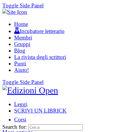
Toggle Side Panel
Home
Incubatore letterario
Membri
Gruppi
Blog
La rivista degli scrittori
Punti
Aiuto!
Toggle Side Panel
Leggi
SCRIVI UN LIBRICK
Corsi
Search for: