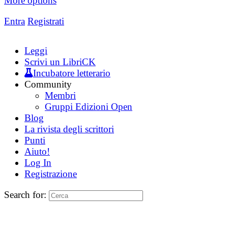
More options
Entra
Registrati
Leggi
Scrivi un LibriCK
Incubatore letterario
Community
Membri
Gruppi Edizioni Open
Blog
La rivista degli scrittori
Punti
Aiuto!
Log In
Registrazione
Search for: