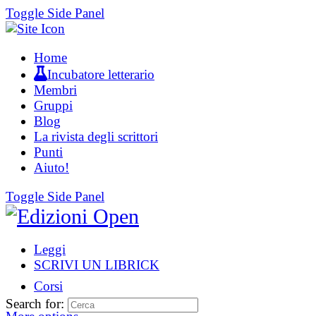
Toggle Side Panel
Home
Incubatore letterario
Membri
Gruppi
Blog
La rivista degli scrittori
Punti
Aiuto!
Toggle Side Panel
Leggi
SCRIVI UN LIBRICK
Corsi
Search for: