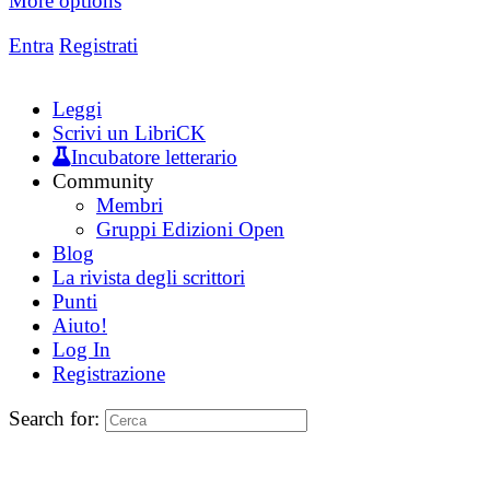
More options
Entra
Registrati
Leggi
Scrivi un LibriCK
Incubatore letterario
Community
Membri
Gruppi Edizioni Open
Blog
La rivista degli scrittori
Punti
Aiuto!
Log In
Registrazione
Search for: