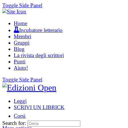
Toggle Side Panel
Home
Incubatore letterario
Membri
Gruppi
Blog
La rivista degli scrittori
Punti
Aiuto!
Toggle Side Panel
Leggi
SCRIVI UN LIBRICK
Corsi
Search for: