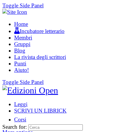
Toggle Side Panel
Home
Incubatore letterario
Membri
Gruppi
Blog
La rivista degli scrittori
Punti
Aiuto!
Toggle Side Panel
Leggi
SCRIVI UN LIBRICK
Corsi
Search for: