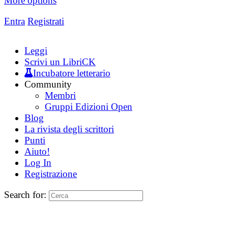
More options
Entra
Registrati
Leggi
Scrivi un LibriCK
Incubatore letterario
Community
Membri
Gruppi Edizioni Open
Blog
La rivista degli scrittori
Punti
Aiuto!
Log In
Registrazione
Search for: