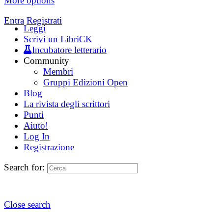
More options
Entra
Registrati
Leggi
Scrivi un LibriCK
Incubatore letterario
Community
Membri
Gruppi Edizioni Open
Blog
La rivista degli scrittori
Punti
Aiuto!
Log In
Registrazione
Search for:
Close search