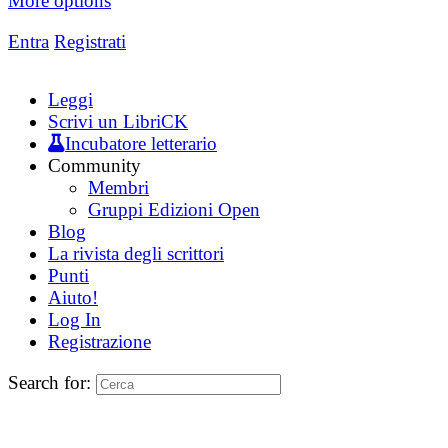
More options
Entra
Registrati
Leggi
Scrivi un LibriCK
Incubatore letterario
Community
Membri
Gruppi Edizioni Open
Blog
La rivista degli scrittori
Punti
Aiuto!
Log In
Registrazione
Search for: