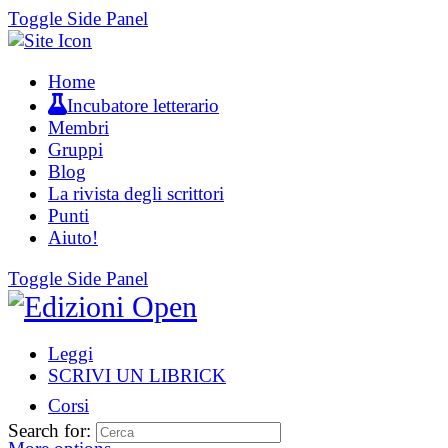
Toggle Side Panel
Home
Incubatore letterario
Membri
Gruppi
Blog
La rivista degli scrittori
Punti
Aiuto!
Toggle Side Panel
Leggi
SCRIVI UN LIBRICK
Corsi
Search for: