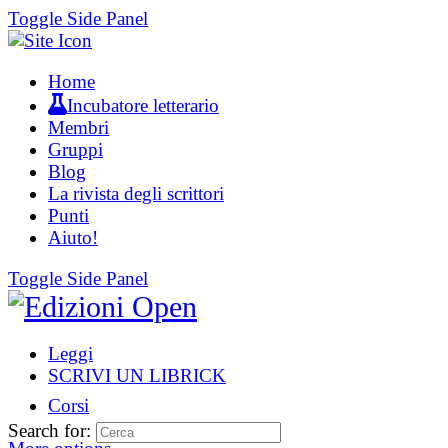
Toggle Side Panel
Home
Incubatore letterario
Membri
Gruppi
Blog
La rivista degli scrittori
Punti
Aiuto!
Toggle Side Panel
Leggi
SCRIVI UN LIBRICK
Corsi
Search for: