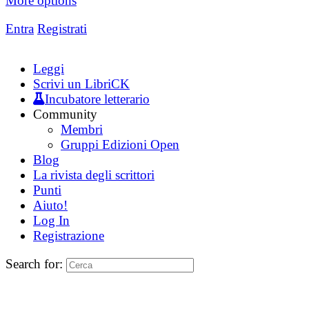
More options
Entra
Registrati
Leggi
Scrivi un LibriCK
Incubatore letterario
Community
Membri
Gruppi Edizioni Open
Blog
La rivista degli scrittori
Punti
Aiuto!
Log In
Registrazione
Search for: