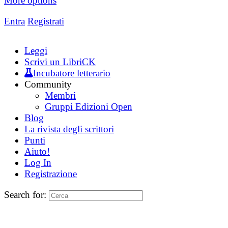
More options
Entra
Registrati
Leggi
Scrivi un LibriCK
Incubatore letterario
Community
Membri
Gruppi Edizioni Open
Blog
La rivista degli scrittori
Punti
Aiuto!
Log In
Registrazione
Search for: