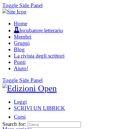
Toggle Side Panel
Home
Incubatore letterario
Membri
Gruppi
Blog
La rivista degli scrittori
Punti
Aiuto!
Toggle Side Panel
Leggi
SCRIVI UN LIBRICK
Corsi
Search for: