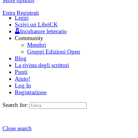
More options
Entra
Registrati
Leggi
Scrivi un LibriCK
Incubatore letterario
Community
Membri
Gruppi Edizioni Open
Blog
La rivista degli scrittori
Punti
Aiuto!
Log In
Registrazione
Search for:
Close search