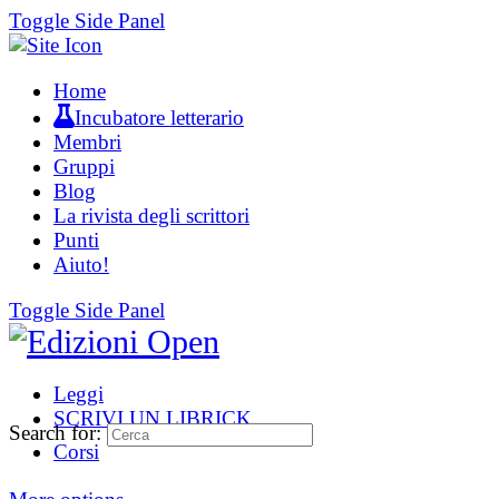
Toggle Side Panel
Home
Incubatore letterario
Membri
Gruppi
Blog
La rivista degli scrittori
Punti
Aiuto!
Toggle Side Panel
Leggi
SCRIVI UN LIBRICK
Search for:
Corsi