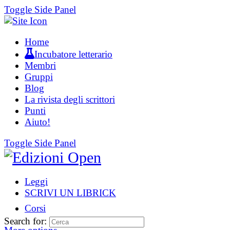
Toggle Side Panel
Home
Incubatore letterario
Membri
Gruppi
Blog
La rivista degli scrittori
Punti
Aiuto!
Toggle Side Panel
Leggi
SCRIVI UN LIBRICK
Corsi
Search for: