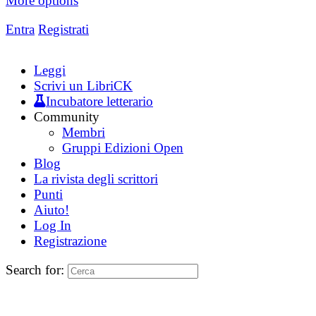
More options
Entra
Registrati
Leggi
Scrivi un LibriCK
Incubatore letterario
Community
Membri
Gruppi Edizioni Open
Blog
La rivista degli scrittori
Punti
Aiuto!
Log In
Registrazione
Search for: