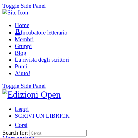
Toggle Side Panel
Home
Incubatore letterario
Membri
Gruppi
Blog
La rivista degli scrittori
Punti
Aiuto!
Toggle Side Panel
Leggi
SCRIVI UN LIBRICK
Corsi
Search for: