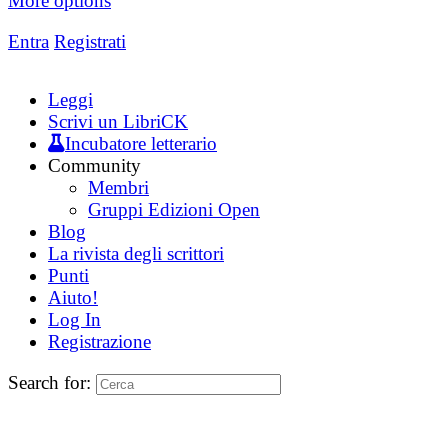
More options
Entra
Registrati
Leggi
Scrivi un LibriCK
Incubatore letterario
Community
Membri
Gruppi Edizioni Open
Blog
La rivista degli scrittori
Punti
Aiuto!
Log In
Registrazione
Search for: