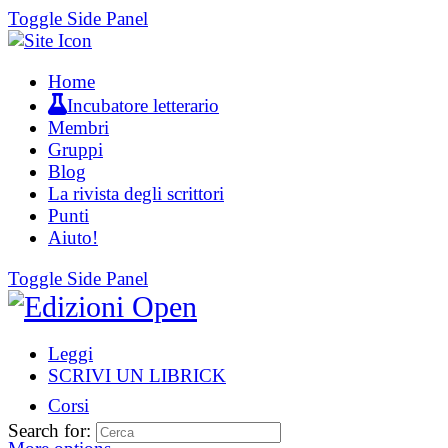
Toggle Side Panel
Home
Incubatore letterario
Membri
Gruppi
Blog
La rivista degli scrittori
Punti
Aiuto!
Toggle Side Panel
Leggi
SCRIVI UN LIBRICK
Corsi
Search for: