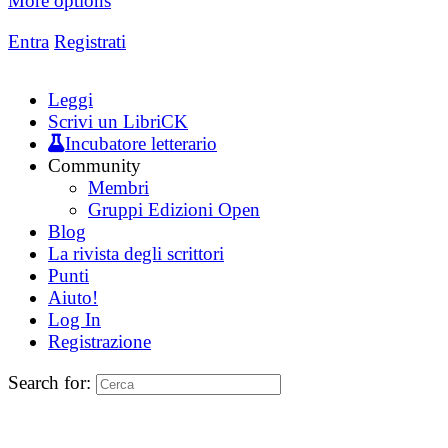
More options
Entra
Registrati
Leggi
Scrivi un LibriCK
Incubatore letterario
Community
Membri
Gruppi Edizioni Open
Blog
La rivista degli scrittori
Punti
Aiuto!
Log In
Registrazione
Search for: