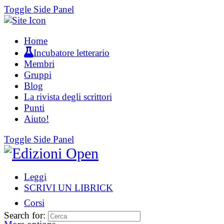
Toggle Side Panel
Home
Incubatore letterario
Membri
Gruppi
Blog
La rivista degli scrittori
Punti
Aiuto!
Toggle Side Panel
Leggi
SCRIVI UN LIBRICK
Corsi
Search for: