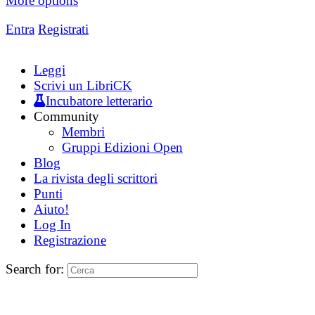
More options
Entra
Registrati
Leggi
Scrivi un LibriCK
Incubatore letterario
Community
Membri
Gruppi Edizioni Open
Blog
La rivista degli scrittori
Punti
Aiuto!
Log In
Registrazione
Search for: