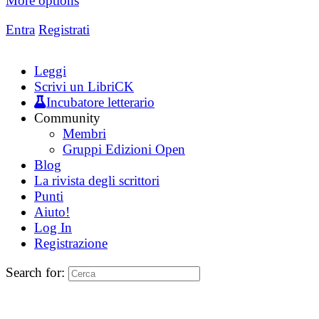
More options
Entra
Registrati
Leggi
Scrivi un LibriCK
Incubatore letterario
Community
Membri
Gruppi Edizioni Open
Blog
La rivista degli scrittori
Punti
Aiuto!
Log In
Registrazione
Search for: