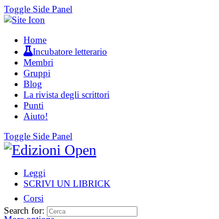
Toggle Side Panel
Home
Incubatore letterario
Membri
Gruppi
Blog
La rivista degli scrittori
Punti
Aiuto!
Toggle Side Panel
Leggi
SCRIVI UN LIBRICK
Corsi
Search for: